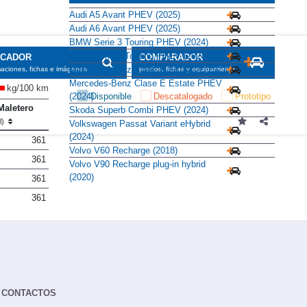
Audi A5 Avant PHEV (2025)
Audi A6 Avant PHEV (2025)
BMW Serie 3 Touring PHEV (2024)
BMW Serie 5 Touring PHEV (2024)
SCADOR
COMPARADOR
Mercedes-Benz Clase C Estate e (2021)
maciones, fichas e imágenes
precios, fichas y equipamiento
Mercedes-Benz Clase E Estate PHEV
kg/100 km
(2024)
Disponible
Descatalogado
Prototipo
Maletero
Skoda Superb Combi PHEV (2024)
(l)
Volkswagen Passat Variant eHybrid
(2024)
361
Volvo V60 Recharge (2018)
361
Volvo V90 Recharge plug-in hybrid
(2020)
361
361
CONTACTOS