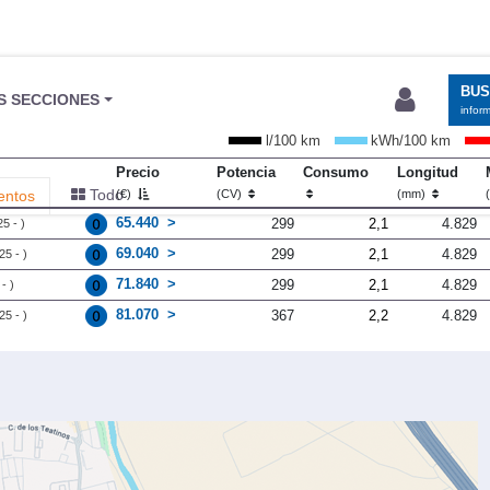
BU
S SECCIONES
infor
l/100 km
kWh/100 km
Precio
Potencia
Consumo
Longitud
Todo
entos
(€)
(CV)
(mm)
65.440
299
2,1
4.829
5 - )
69.040
299
2,1
4.829
25 - )
71.840
299
2,1
4.829
- )
81.070
367
2,2
4.829
25 - )