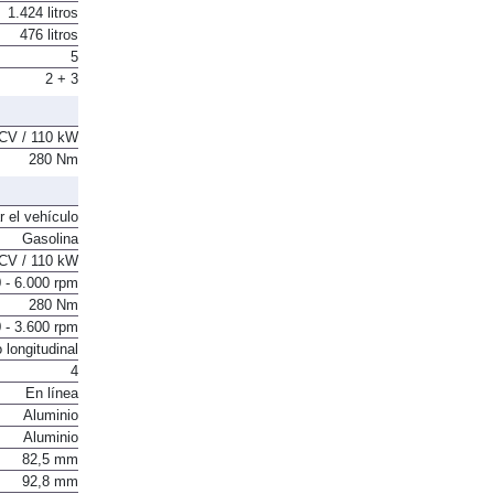
1.424 litros
476 litros
5
2 + 3
CV / 110 kW
280 Nm
r el vehículo
Gasolina
CV / 110 kW
 - 6.000 rpm
280 Nm
 - 3.600 rpm
 longitudinal
4
En línea
Aluminio
Aluminio
82,5 mm
92,8 mm