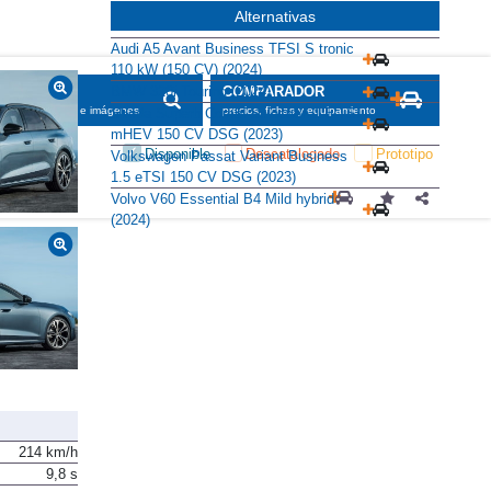
Alternativas
Audi A5 Avant Business TFSI S tronic
110 kW (150 CV) (2024)
BMW 320i Touring (2024)
SCADOR
COMPARADOR
maciones, fichas e imágenes
precios, fichas y equipamiento
Skoda Superb Combi Selection 1.5 TSI
mHEV 150 CV DSG (2023)
Disponible
Descatalogado
Prototipo
Volkswagen Passat Variant Business
1.5 eTSI 150 CV DSG (2023)
Volvo V60 Essential B4 Mild hybrid
(2024)
214 km/h
9,8 s