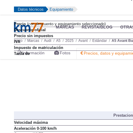
Datos técnicos
Equipamiento
Precio
(con descuento y equipamiento seleccionado)
MARCAS
REVISTA/BLOG
OTRA
Descuento oficial
Precio sin impuestos
Inicio
Marcas
Audi
A5
2025
Avant
Estándar
A5 Avant Bus
IVA
Impuesto de matriculación
Información
Fotos
Precios, datos y equipami
Tarifa de
Prestacio
Velocidad máxima
Aceleración 0-100 km/h