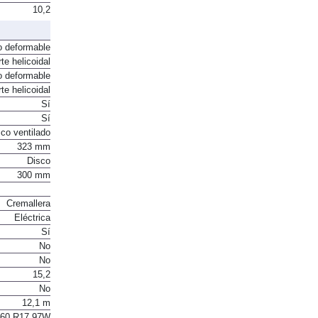
10,2
o deformable
te helicoidal
o deformable
te helicoidal
Sí
Sí
co ventilado
323 mm
Disco
300 mm
Cremallera
Eléctrica
Sí
No
No
15,2
No
12,1 m
/60 R17 97W