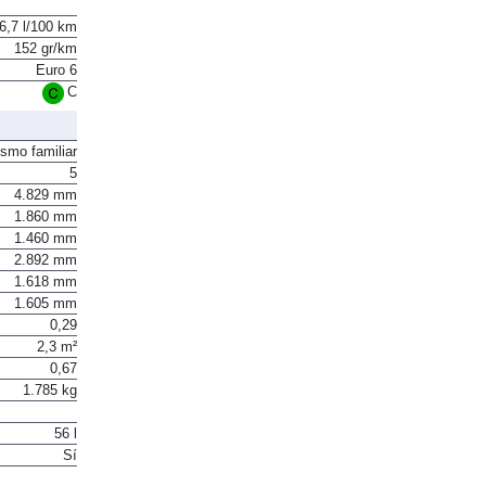
6,7 l/100 km
152 gr/km
Euro 6
C
ismo familiar
5
4.829 mm
1.860 mm
1.460 mm
2.892 mm
1.618 mm
1.605 mm
0,29
2,3 m²
0,67
1.785 kg
56 l
Sí