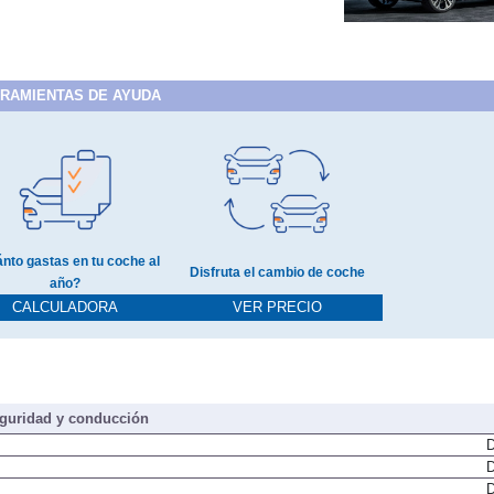
RAMIENTAS DE AYUDA
nto gastas en tu coche al
Disfruta el cambio de coche
año?
CALCULADORA
VER PRECIO
guridad y conducción
D
D
D