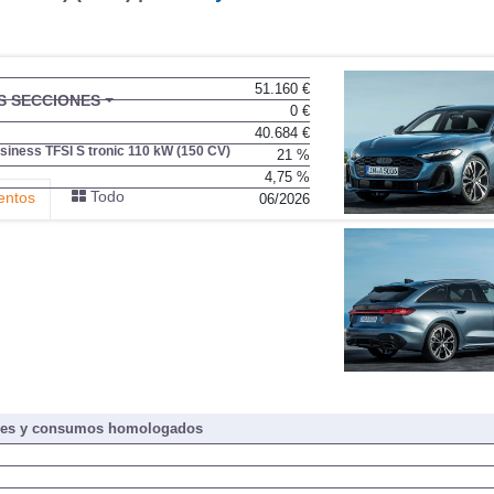
51.160 €
BU
S SECCIONES
0 €
infor
40.684 €
iness TFSI S tronic 110 kW (150 CV)
21 %
4,75 %
Todo
entos
06/2026
nes y consumos homologados