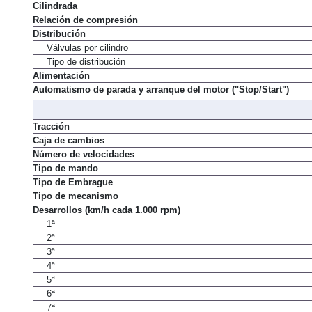
Cilindrada
Relación de compresión
Distribución
Válvulas por cilindro
Tipo de distribución
Alimentación
Automatismo de parada y arranque del motor ("Stop/Start")
Tracción
Caja de cambios
Número de velocidades
Tipo de mando
Tipo de Embrague
Tipo de mecanismo
Desarrollos (km/h cada 1.000 rpm)
1ª
2ª
3ª
4ª
5ª
6ª
7ª