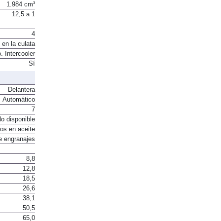
1.984 cm³
12,5 a 1
4
 en la culata
. Intercooler
Sí
Delantera
Automático
7
o disponible
os en aceite
e engranajes
8,8
12,8
18,5
26,6
38,1
50,5
65,0