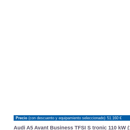
Precio
(con descuento y equipamiento seleccionado)
51.160 €
Audi A5 Avant Business TFSI S tronic 110 kW (