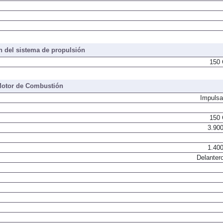
 del sistema de propulsión
150 
otor de Combustión
Impulsa
150 
3.900
1.400
Delantero