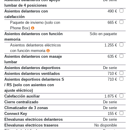
lumbar de 4 posiciones
Asientos delanteros con
490 €
calefacción
Paquete de invierno (solo con
665 €
Phone Box)
Asientos delanteros con función
Sólo en paquete
memoria
Asientos delanteros eléctricos
1.255 €
con función memoria
Asientos delanteros con masaje
635 €
lumbar
Asientos delanteros deportivos
De serie
Asientos delanteros ventilados
710 €
Asientos deportivos delanteros S
710 €
/ RS (solo con asientos con
ajuste eléctrico)
Calefacción auxiliar
1.875 €
Cierre centralizado
De serie
Climatizador de 3 zonas
De serie
Connect Key
155 €
Elevalunas electricos delanteros
De serie
Elevalunas electricos traseros
No disponible