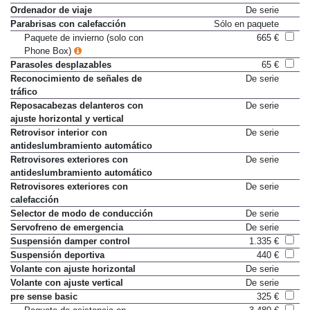
Ordenador de viaje
De serie
Parabrisas con calefacción
Sólo en paquete
Paquete de invierno (solo con
665 €
Phone Box)
Parasoles desplazables
65 €
Reconocimiento de señales de
De serie
tráfico
Reposacabezas delanteros con
De serie
ajuste horizontal y vertical
Retrovisor interior con
De serie
antideslumbramiento automático
Retrovisores exteriores con
De serie
antideslumbramiento automático
Retrovisores exteriores con
De serie
calefacción
Selector de modo de conducción
De serie
Servofreno de emergencia
De serie
Suspensión damper control
1.335 €
Suspensión deportiva
440 €
Volante con ajuste horizontal
De serie
Volante con ajuste vertical
De serie
pre sense basic
325 €