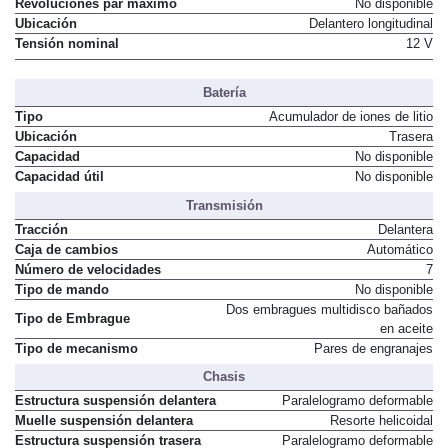
Revoluciones par máximo
No disponible
Ubicación
Delantero longitudinal
Tensión nominal
12 V
Batería
Tipo
Acumulador de iones de litio
Ubicación
Trasera
Capacidad
No disponible
Capacidad útil
No disponible
Transmisión
Tracción
Delantera
Caja de cambios
Automático
Número de velocidades
7
Tipo de mando
No disponible
Dos embragues multidisco bañados
Tipo de Embrague
en aceite
Tipo de mecanismo
Pares de engranajes
Chasis
Estructura suspensión delantera
Paralelogramo deformable
Muelle suspensión delantera
Resorte helicoidal
Estructura suspensión trasera
Paralelogramo deformable