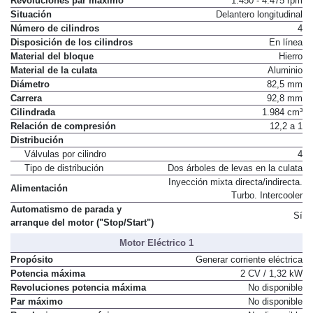
Revoluciones par máximo
1.450 - 4.475 rpm
Situación
Delantero longitudinal
Número de cilindros
4
Disposición de los cilindros
En línea
Material del bloque
Hierro
Material de la culata
Aluminio
Diámetro
82,5 mm
Carrera
92,8 mm
Cilindrada
1.984 cm³
Relación de compresión
12,2 a 1
Distribución
Válvulas por cilindro
4
Tipo de distribución
Dos árboles de levas en la culata
Inyección mixta directa/indirecta.
Alimentación
Turbo. Intercooler
Automatismo de parada y
Sí
arranque del motor ("Stop/Start")
Motor Eléctrico 1
Propósito
Generar corriente eléctrica
Potencia máxima
2 CV / 1,32 kW
Revoluciones potencia máxima
No disponible
Par máximo
No disponible