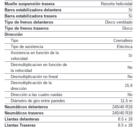
Muelle suspensión trasera
Resorte helicoidal
Barra estabilizadora delantera
Sí
Barra estabilizadora trasera
Sí
Tipo de frenos delanteros
Disco ventilado
Tipo de frenos traseros
Disco
Dirección
Tipo
Cremallera
Tipo de asistencia
Eléctrica
Asistencia en función de la
Sí
velocidad
Desmultiplicacion en función de
No
la velocidad
Desmultiplicación no lineal
No
Desmultiplicación de la
15,9
dirección
Dirección a las cuatro ruedas
No
Diámetro de giro entre paredes
11,5 m
Neumáticos delanteros
245/40 R18
Neumáticos traseros
245/40 R18
Llantas delanteras
8.5 x 18
Llantas Traseras
8.5 x 18