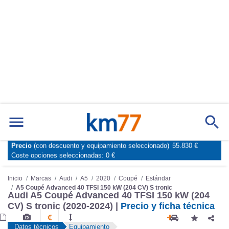
Precio
(con descuento y equipamiento seleccionado)
55.830 €
Marcas
Comparador de coches
Coste opciones seleccionadas:
0 €
Inicio
Marcas
Audi
A5
2020
Coupé
Estándar
A5 Coupé Advanced 40 TFSI 150 kW (204 CV) S tronic
Audi A5 Coupé Advanced 40 TFSI 150 kW (204
CV) S tronic (2020-2024) |
Precio y ficha técnica
Datos técnicos
Equipamiento