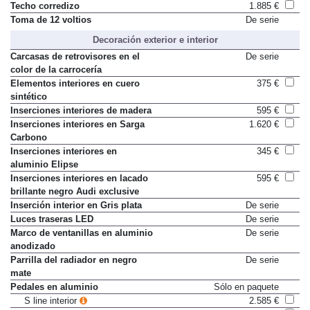
Techo corredizo
1.885 €
Toma de 12 voltios
De serie
Decoración exterior e interior
Carcasas de retrovisores en el
De serie
color de la carrocería
Elementos interiores en cuero
375 €
sintético
Inserciones interiores de madera
595 €
Inserciones interiores en Sarga
1.620 €
Carbono
Inserciones interiores en
345 €
aluminio Elipse
Inserciones interiores en lacado
595 €
brillante negro Audi exclusive
Inserción interior en Gris plata
De serie
Luces traseras LED
De serie
Marco de ventanillas en aluminio
De serie
anodizado
Parrilla del radiador en negro
De serie
mate
Pedales en aluminio
Sólo en paquete
S line interior
2.585 €