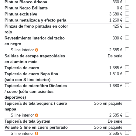
Pintura Blanco Arkona
360 €
Pintura Negro Brillante
0 €
Pintura exclusive
3.680 €
Pintura metalizada y efecto perla
1.260 €
Pinzas de freno pintadas en color
425 €
rojo
Revestimiento interior del techo
330 €
en negro
S line interior
2.585 €
Salidas de escape trapezoidales
De serie
en aluminio mate
Tapicería de cuero
1.385 €
Tapicería de cuero Napa fina
1.810 €
(solo con S line interior)
Tapicería de microfibra Dinámica
1.680 €
/ cuero (sólo con asientos
deportivos)
Tapicería de tela Sequenz / cuero
Sólo en paquete
nappa
S line interior
2.585 €
Tapicería de tela System
De serie
Volante S line en cuero perforado
Sólo en paquete
S line interior
2.585 €