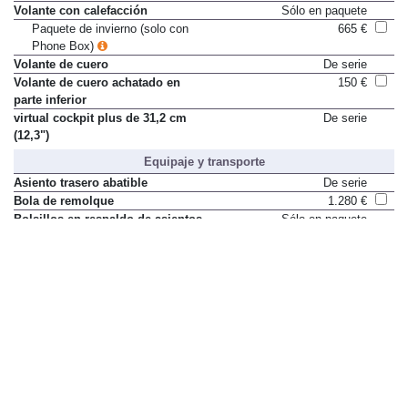
Volante con calefacción
Sólo en paquete
Paquete de invierno (solo con
665 €
Phone Box)
Volante de cuero
De serie
Volante de cuero achatado en
150 €
parte inferior
virtual cockpit plus de 31,2 cm
De serie
(12,3")
Equipaje y transporte
Asiento trasero abatible
De serie
Bola de remolque
1.280 €
Bolsillos en respaldo de asientos
Sólo en paquete
delanteros
Paquete portaobjetos y maletero
245 €
Compartimento central en
40 €
banqueta trasera
Compartimento en lado del
Sólo en paquete
conductor
Paquete portaobjetos y maletero
245 €
Guantera con llave
Sólo en paquete