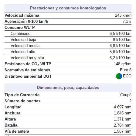
Prestaciones y consumos homologados
Velocidad máxima
243 km/h
Aceleración 0-100 km/h
7,1 s
Consumo WLTP
Combinado
6,5 l/100 km
Velocidad baja
9 l/100 km
Velocidad media
6,8 l/100 km
Velocidad alta
5,6 l/100 km
Velocidad muy alta
6,2 l/100 km
Emisiones de CO₂ WLTP
148 gr/km
Normativa de emisiones
Euro 6
ECO
Distintivo ambiental DGT
Dimensiones, peso, capacidades
Tipo de Carrocería
Coupé
Número de puertas
2
Longitud
4.697 mm
Anchura
1.846 mm
Altura
1.371 mm
Batalla
2.764 mm
Vía delantera
1.587 mm