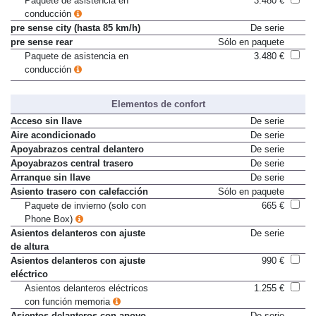
Paquete de asistencia en
3.480 €
conducción
pre sense city (hasta 85 km/h)
De serie
pre sense rear
Sólo en paquete
Paquete de asistencia en
3.480 €
conducción
Elementos de confort
Acceso sin llave
De serie
Aire acondicionado
De serie
Apoyabrazos central delantero
De serie
Apoyabrazos central trasero
De serie
Arranque sin llave
De serie
Asiento trasero con calefacción
Sólo en paquete
Paquete de invierno (solo con
665 €
Phone Box)
Asientos delanteros con ajuste
De serie
de altura
Asientos delanteros con ajuste
990 €
eléctrico
Asientos delanteros eléctricos
1.255 €
con función memoria
Asientos delanteros con apoyo
De serie