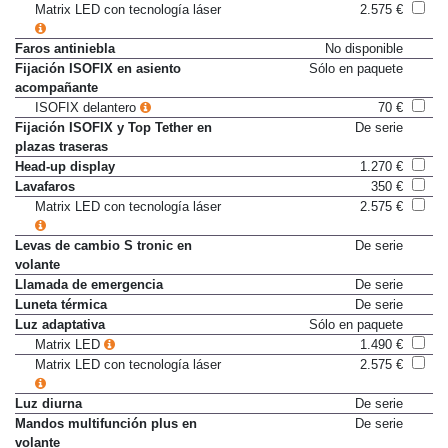
Matrix LED con tecnología láser
2.575 €
Faros antiniebla
No disponible
Fijación ISOFIX en asiento
Sólo en paquete
acompañante
ISOFIX delantero
70 €
Fijación ISOFIX y Top Tether en
De serie
plazas traseras
Head-up display
1.270 €
Lavafaros
350 €
Matrix LED con tecnología láser
2.575 €
Levas de cambio S tronic en
De serie
volante
Llamada de emergencia
De serie
Luneta térmica
De serie
Luz adaptativa
Sólo en paquete
Matrix LED
1.490 €
Matrix LED con tecnología láser
2.575 €
Luz diurna
De serie
Mandos multifunción plus en
De serie
volante