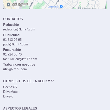
CONTACTOS
Redacción
redaccion@km77.com
Publicidad
91 513 04 95
publi@km77.com
Facturación
91 724 05 70
facturacion@km77.com
Trabaja con nosotros
rrhh@km77.com
OTROS SITIOS DE LA RED KM77
Coches77
DriveMatch
DriveK
ASPECTOS LEGALES