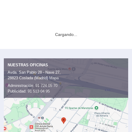
Cargando...
NUESTRAS OFICINAS
Avda. San Pablo 28 - Nave 27,
28823 Coslada (Madrid)
Mapa
Administración:
91 724 05 70
Publicidad:
91 513 04 95