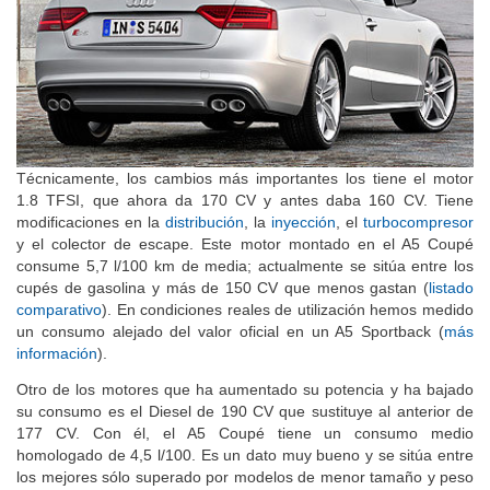
Técnicamente, los cambios más importantes los tiene el motor
1.8 TFSI, que ahora da 170 CV y antes daba 160 CV. Tiene
modificaciones en la
distribución
, la
inyección
, el
turbocompresor
y el colector de escape. Este motor montado en el A5 Coupé
consume 5,7 l/100 km de media; actualmente se sitúa entre los
cupés de gasolina y más de 150 CV que menos gastan (
listado
comparativo
). En condiciones reales de utilización hemos medido
un consumo alejado del valor oficial en un A5 Sportback (
más
información
).
Otro de los motores que ha aumentado su potencia y ha bajado
su consumo es el Diesel de 190 CV que sustituye al anterior de
177 CV. Con él, el A5 Coupé tiene un consumo medio
homologado de 4,5 l/100. Es un dato muy bueno y se sitúa entre
los mejores sólo superado por modelos de menor tamaño y peso