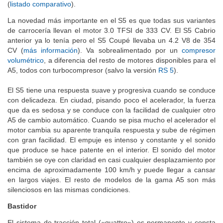
(
listado comparativo
).
La novedad más importante en el S5 es que todas sus variantes
de carrocería llevan el motor 3.0 TFSI de 333 CV. El S5 Cabrio
anterior ya lo tenía pero el S5 Coupé llevaba un 4.2 V8 de 354
CV (
más información
). Va sobrealimentado por un
compresor
volumétrico
, a diferencia del resto de motores disponibles para el
A5, todos con turbocompresor (salvo la versión
RS 5
).
El S5 tiene una respuesta suave y progresiva cuando se conduce
con delicadeza. En ciudad, pisando poco el acelerador, la fuerza
que da es sedosa y se conduce con la facilidad de cualquier otro
A5 de cambio automático. Cuando se pisa mucho el acelerador el
motor cambia su aparente tranquila respuesta y sube de régimen
con gran facilidad. El empuje es intenso y constante y el sonido
que produce se hace patente en el interior. El sonido del motor
también se oye con claridad en casi cualquier desplazamiento por
encima de aproximadamente 100 km/h y puede llegar a cansar
en largos viajes. El resto de modelos de la gama A5 son más
silenciosos en las mismas condiciones.
Bastidor
El sistema de tracción total («quattro») es permanente y consta