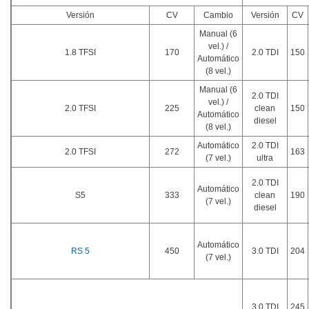
Versión
CV
Cambio
Versión
CV
Manual (6
vel.) /
1.8 TFSI
170
2.0 TDI
150
Automático
(8 vel.)
Manual (6
2.0 TDI
vel.) /
2.0 TFSI
225
clean
150
Automático
diesel
(8 vel.)
Automático
2.0 TDI
2.0 TFSI
272
163
(7 vel.)
ultra
2.0 TDI
Automático
S5
333
clean
190
(7 vel.)
diesel
Automático
RS 5
450
3.0 TDI
204
(7 vel.)
3.0 TDI
245