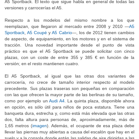
A5 Sportback. El texto que sigue habla en general de todas las
versiones y carrocerías el A5.
Respecto a los modelos del mismo nombre a los que
reemplazan, que llegaron al mercado entre 2008 y 2010 —
A5
Sportback
,
A5 Coupé
y
A5 Cabrio
—, los de 2012 tienen cambios
de aspecto, de equipamiento, en los motores y en el sistema de
tracción. Una novedad importante desde el punto de vista
práctico es que el A5 Sportback se puede solicitar con cinco
plazas, con un coste de entre 355 y 385 € en función de la
versión; en el resto mantienen cuatro.
El A5 Sportback, al igual que las otras dos variantes de
carrocería, no crece de tamaño interior respecto al modelo
precedente. Sus plazas traseras son pequeñas en comparación
con las que ofrecen la mayor parte de las berlinas de su tamaño,
como por ejemplo un
Audi A4
. La quinta plaza, disponible ahora
en opción, es sólo útil para niños de poca estatura. Tiene una
banqueta dura, estrecha y, como está más elevada que las otras
dos, falta altura para personas de, aproximadamente, más de
1,65 metros (
imagen
). Además, el ocupante de esa plaza debe
llevar las piernas muy abiertas a causa del escalón que hay en el
suelo y a la consola donde están las salidas de aire dirigidas a las