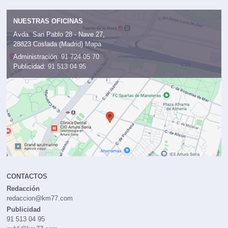
NUESTRAS OFICINAS
Avda. San Pablo 28 - Nave 27,
28823 Coslada (Madrid)
Mapa
Administración:
91 724 05 70
Publicidad:
91 513 04 95
CONTACTOS
Redacción
redaccion@km77.com
Publicidad
91 513 04 95