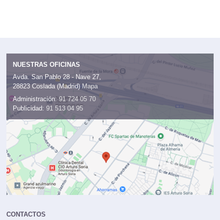
NUESTRAS OFICINAS
Avda. San Pablo 28 - Nave 27,
28823 Coslada (Madrid)
Mapa
Administración:
91 724 05 70
Publicidad:
91 513 04 95
CONTACTOS