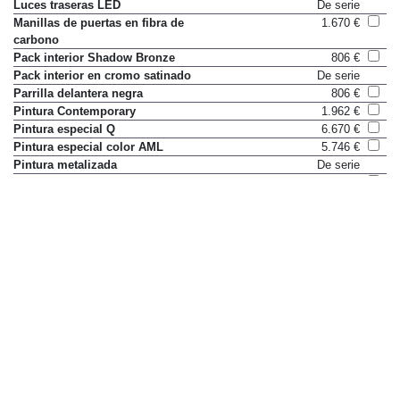
Luces traseras LED
De serie
Manillas de puertas en fibra de
1.670 €
carbono
Pack interior Shadow Bronze
806 €
Pack interior en cromo satinado
De serie
Parrilla delantera negra
806 €
Pintura Contemporary
1.962 €
Pintura especial Q
6.670 €
Pintura especial color AML
5.746 €
Pintura metalizada
De serie
Pinzas de freno pintadas
1.668 €
Revestimiento interior de techo
De serie
en Alcantara
Revestimiento interior de techo
1.670 €
en cuero
Salida de escape cromada
De serie
Salida de escape en negro
668 €
texturizado
Splitter, difusor y faldón lateral
De serie
en fibra de carbono visible
Tapicería de Alcantara
1.668 €
Contemporary
Tapicería de cuero Contemporary
1.962 €