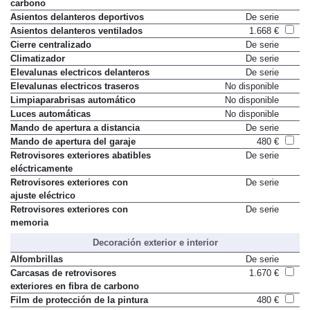
carbono
Asientos delanteros deportivos
De serie
Asientos delanteros ventilados
1.668 €
Cierre centralizado
De serie
Climatizador
De serie
Elevalunas electricos delanteros
De serie
Elevalunas electricos traseros
No disponible
Limpiaparabrisas automático
No disponible
Luces automáticas
No disponible
Mando de apertura a distancia
De serie
Mando de apertura del garaje
480 €
Retrovisores exteriores abatibles
De serie
eléctricamente
Retrovisores exteriores con
De serie
ajuste eléctrico
Retrovisores exteriores con
De serie
memoria
Decoración exterior e interior
Alfombrillas
De serie
Carcasas de retrovisores
1.670 €
exteriores en fibra de carbono
Film de protección de la pintura
480 €