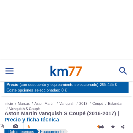
Precio
(con descuento y equipamiento seleccionado)
295.435 €
Marcas
Comparador de coches
Coste opciones seleccionadas:
0 €
Inicio
Marcas
Aston Martin
Vanquish
2013
Coupé
Estándar
Vanquish S Coupé
Aston Martin Vanquish S Coupé (2016-2017) |
Precio y ficha técnica
Datos técnicos
Equipamiento