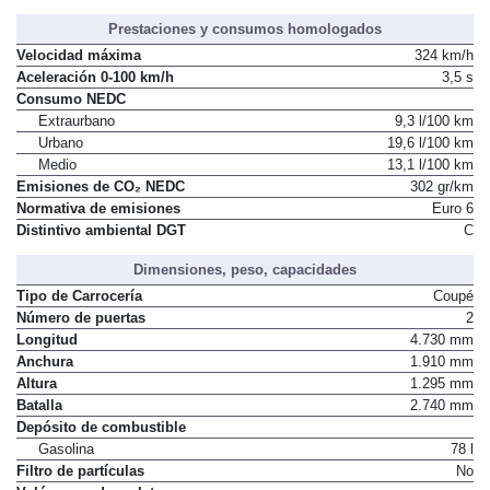
Prestaciones y consumos homologados
Velocidad máxima
324 km/h
Aceleración 0-100 km/h
3,5 s
Consumo NEDC
Extraurbano
9,3 l/100 km
Urbano
19,6 l/100 km
Medio
13,1 l/100 km
Emisiones de CO₂ NEDC
302 gr/km
Normativa de emisiones
Euro 6
C
Distintivo ambiental DGT
Dimensiones, peso, capacidades
Tipo de Carrocería
Coupé
Número de puertas
2
Longitud
4.730 mm
Anchura
1.910 mm
Altura
1.295 mm
Batalla
2.740 mm
Depósito de combustible
Gasolina
78 l
Filtro de partículas
No