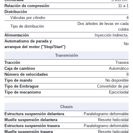
Cilindrada
5.935 cm³
Relación de compresión
11 a 1
Distribución
Válvulas por cilindro
4
Dos árboles de levas en cada
Tipo de distribución
culata
Alimentación
Inyección Indirecta.
Automatismo de parada y
No
arranque del motor ("Stop/Start")
Transmisión
Tracción
Trasera
Caja de cambios
Automático
Número de velocidades
8
Tipo de mando
No disponible
Tipo de Embrague
Convertidor de par
Tipo de mecanismo
Epicicloidal
Chasis
Estructura suspensión delantera
Paralelogramo deformable
Muelle suspensión delantera
Resorte helicoidal
Estructura suspensión trasera
Paralelogramo deformable
Muelle suspensión trasera
Resorte helicoidal