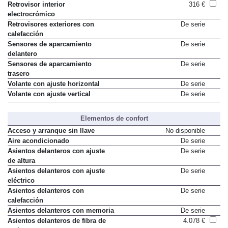
Retrovisor interior
316 €
electrocrómico
Retrovisores exteriores con
De serie
calefacción
Sensores de aparcamiento
De serie
delantero
Sensores de aparcamiento
De serie
trasero
Volante con ajuste horizontal
De serie
Volante con ajuste vertical
De serie
Elementos de confort
Acceso y arranque sin llave
No disponible
Aire acondicionado
De serie
Asientos delanteros con ajuste
De serie
de altura
Asientos delanteros con ajuste
De serie
eléctrico
Asientos delanteros con
De serie
calefacción
Asientos delanteros con memoria
De serie
Asientos delanteros de fibra de
4.078 €