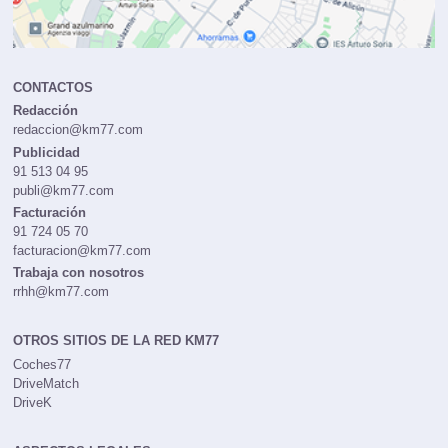
CONTACTOS
Redacción
redaccion@km77.com
Publicidad
91 513 04 95
publi@km77.com
Facturación
91 724 05 70
facturacion@km77.com
Trabaja con nosotros
rrhh@km77.com
OTROS SITIOS DE LA RED KM77
Coches77
DriveMatch
DriveK