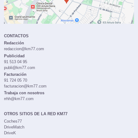
CONTACTOS
Redacción
redaccion@km77.com
Publicidad
91 513 04 95
publi@km77.com
Facturación
91 724 05 70
facturacion@km77.com
Trabaja con nosotros
rrhh@km77.com
OTROS SITIOS DE LA RED KM77
Coches77
DriveMatch
DriveK