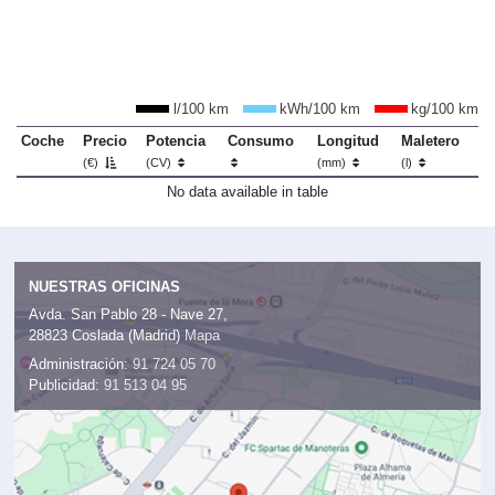
l/100 km
kWh/100 km
kg/100 km
Coche
Precio
Potencia
Consumo
Longitud
Maletero
(€)
(CV)
(mm)
(l)
No data available in table
NUESTRAS OFICINAS
Avda. San Pablo 28 - Nave 27,
28823 Coslada (Madrid)
Mapa
Administración:
91 724 05 70
Publicidad:
91 513 04 95