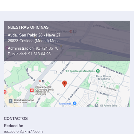
NUESTRAS OFICINAS
Avda. San Pablo 28 - Nave 27,
28823 Coslada (Madrid)
Mapa
Administración:
91 724 05 70
Publicidad:
91 513 04 95
CONTACTOS
Redacción
redaccion@km77.com