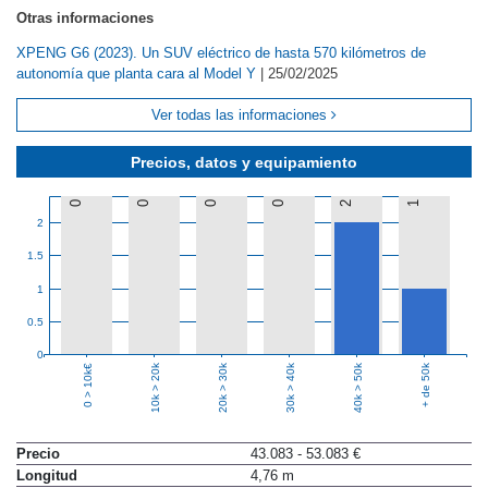
Otras informaciones
XPENG G6 (2023). Un SUV eléctrico de hasta 570 kilómetros de
autonomía que planta cara al Model Y
|
25/02/2025
Ver todas las informaciones
Precios, datos y equipamiento
0
0
0
0
2
1
2
1.5
1
0.5
0
10k > 20k
20k > 30k
30k > 40k
40k > 50k
+ de 50k
0 > 10k€
Precio
43.083 - 53.083 €
Longitud
4,76 m