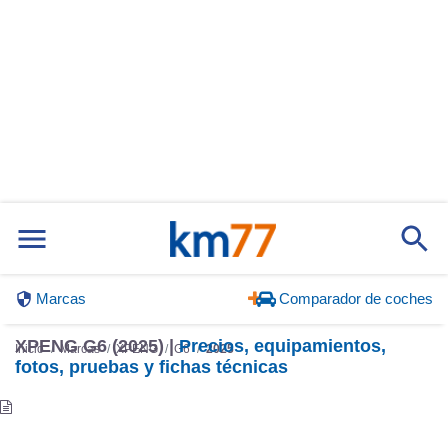
Marcas
Comparador de coches
XPENG G6 (2025) |
Precios, equipamientos,
Inicio
Marcas
XPENG
G6
2025
fotos, pruebas y fichas técnicas