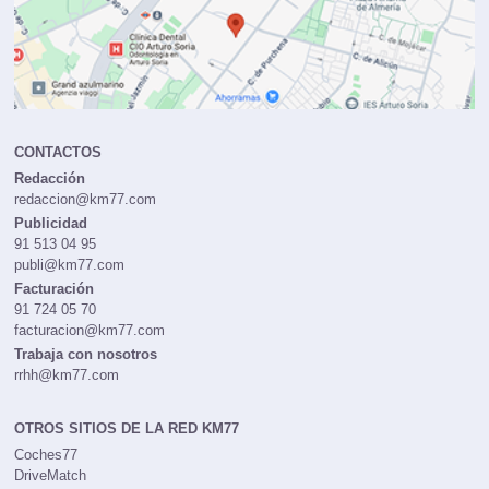
CONTACTOS
Redacción
redaccion@km77.com
Publicidad
91 513 04 95
publi@km77.com
Facturación
91 724 05 70
facturacion@km77.com
Trabaja con nosotros
rrhh@km77.com
OTROS SITIOS DE LA RED KM77
Coches77
DriveMatch