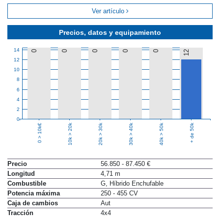
Ver artículo
Precios, datos y equipamiento
14
0
0
0
0
0
12
12
10
8
6
4
2
0
10k > 20k
20k > 30k
30k > 40k
40k > 50k
+ de 50k
0 > 10k€
Precio
56.850 - 87.450 €
Longitud
4,71 m
Combustible
G, Híbrido Enchufable
Potencia máxima
250 - 455 CV
Caja de cambios
Aut
Tracción
4x4