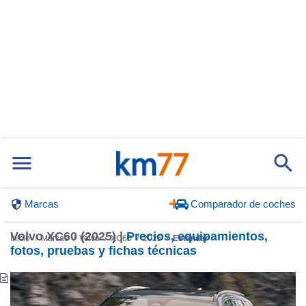
Marcas
Comparador de coches
Volvo XC60 (2025) |
Precios, equipamientos,
Inicio
Marcas
Volvo
XC60
2025
Estándar
fotos, pruebas y fichas técnicas