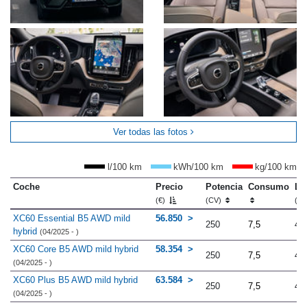
Ver todas las fotos
l/100 km
kWh/100 km
kg/100 km
Coche
Precio
Potencia
Consumo
Lo
(€)
(CV)
(m
XC60 Essential B5 AWD mild
56.850
250
7,5
4.
hybrid
(04/2025 - )
XC60 Core B5 AWD mild hybrid
58.354
250
7,5
4.
(04/2025 - )
XC60 Plus B5 AWD mild hybrid
63.584
250
7,5
4.
(04/2025 - )