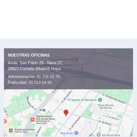
NUESTRAS OFICINAS
Avda. San Pablo 28 - Nave 27,
28823 Coslada (Madrid)
Mapa
Administración:
91 724 05 70
Publicidad:
91 513 04 95