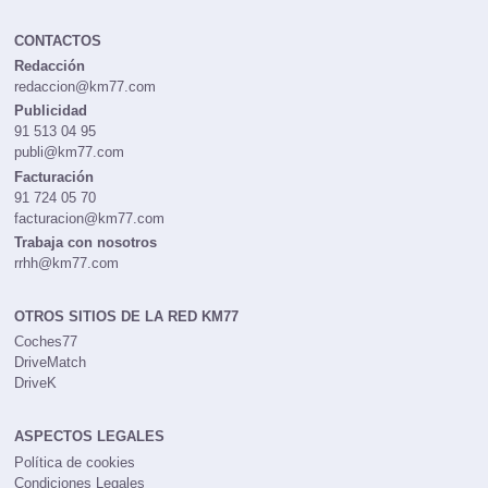
CONTACTOS
Redacción
redaccion@km77.com
Publicidad
91 513 04 95
publi@km77.com
Facturación
91 724 05 70
facturacion@km77.com
Trabaja con nosotros
rrhh@km77.com
OTROS SITIOS DE LA RED KM77
Coches77
DriveMatch
DriveK
ASPECTOS LEGALES
Política de cookies
Condiciones Legales