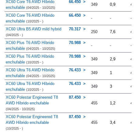
XC60 Core T6 AWD Híbrido
66.450
349
0,9
4.
enchufable
(04/2025 - 10/2025)
XC60 Core T6 AWD Híbrido
66.450
-
-
-
enchufable
(10/2025 - )
XC60 Ultra B5 AWD mild hybrid
70.317
250
7,6
4.
(04/2025 - )
XC60 Plus T6 AWD Híbrido
70.988
-
-
-
enchufable
(04/2025 - 10/2025)
XC60 Plus T6 AWD Híbrido
70.988
349
2,9
4.
enchufable
(10/2025 - )
XC60 Ultra T6 AWD Híbrido
76.433
349
1
4.
enchufable
(04/2025 - 10/2025)
XC60 Ultra T6 AWD Híbrido
76.433
349
3
4.
enchufable
(10/2025 - )
XC60 Polestar Engineered T8
87.450
AWD Híbrido enchufable
455
1,2
4.
(04/2025 - 10/2025)
XC60 Polestar Engineered T8
87.450
AWD Híbrido enchufable
455
3,4
4.
(10/2025 - )