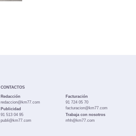
CONTACTOS
Redacción
Facturación
redaccion@km77.com
91 724 05 70
facturacion@km77.com
Publicidad
91 513 04 95
Trabaja con nosotros
publi@km77.com
rrhh@km77.com