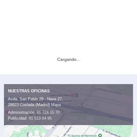
Volvo C30 (2010) |
Fotos Interiores
Exteriores
Interiores
Interior -
13 fotos