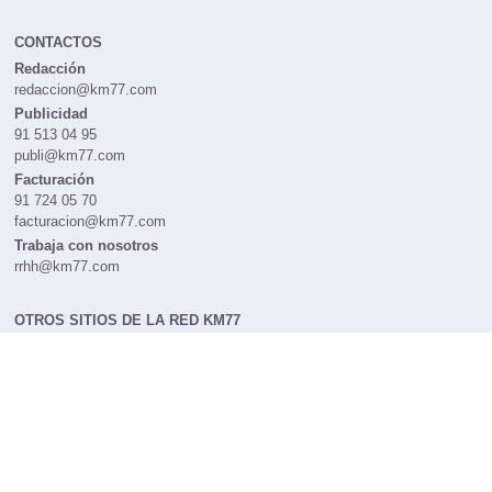
CONTACTOS
Redacción
redaccion@km77.com
Publicidad
91 513 04 95
publi@km77.com
Facturación
91 724 05 70
facturacion@km77.com
Trabaja con nosotros
rrhh@km77.com
OTROS SITIOS DE LA RED KM77
Coches77
DriveMatch
DriveK
ASPECTOS LEGALES
Política de cookies
Condiciones Legales