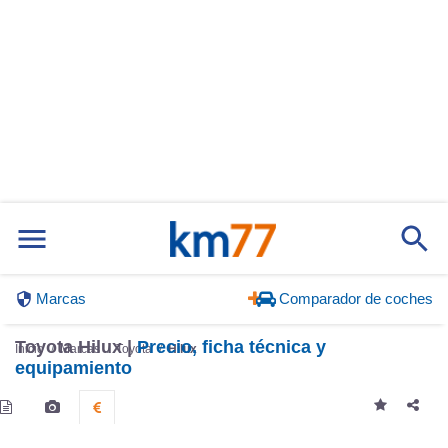
Marcas
Comparador de coches
Toyota Hilux |
Precio, ficha técnica y
Inicio
Marcas
Toyota
Hilux
equipamiento