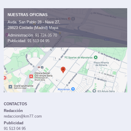
NUESTRAS OFICINAS
Avda. San Pablo 28 - Nave 27,
28823 Coslada (Madrid)
Mapa
Administración:
91 724 05 70
Publicidad:
91 513 04 95
CONTACTOS
Redacción
redaccion@km77.com
Publicidad
91 513 04 95