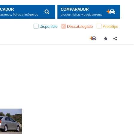
SCADOR
COMPARADOR
maciones, fichas e imágenes
precios, fichas y equipamiento
Disponible
Descatalogado
Prototipo