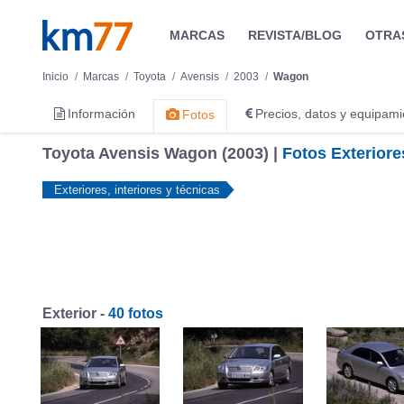
MARCAS
REVISTA/BLOG
OTRA
Inicio
Marcas
Toyota
Avensis
2003
Wagon
Información
Precios, datos y equipami
Fotos
Toyota Avensis Wagon (2003) |
Fotos Exteriores
Exteriores, interiores y técnicas
Exterior -
40 fotos