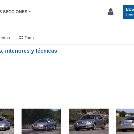
BU
S SECCIONES
infor
entos
Todo
, interiores y técnicas