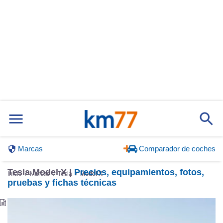
Marcas
Comparador de coches
Tesla Model X |
Precios, equipamientos, fotos,
Inicio
Marcas
Tesla
Model X
pruebas y fichas técnicas