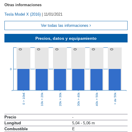
Otras informaciones
Tesla Model X (2016)
|
11/01/2021
Ver todas las informaciones
Precios, datos y equipamiento
0
0
0
0
0
0
0
10k > 20k
20k > 30k
30k > 40k
40k > 50k
+ de 50k
0 > 10k€
Precio
-
Longitud
5,04 - 5,06 m
Combustible
E