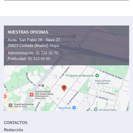
NUESTRAS OFICINAS
Avda. San Pablo 28 - Nave 27,
28823 Coslada (Madrid)
Mapa
Administración:
91 724 05 70
Publicidad:
91 513 04 95
CONTACTOS
Redacción