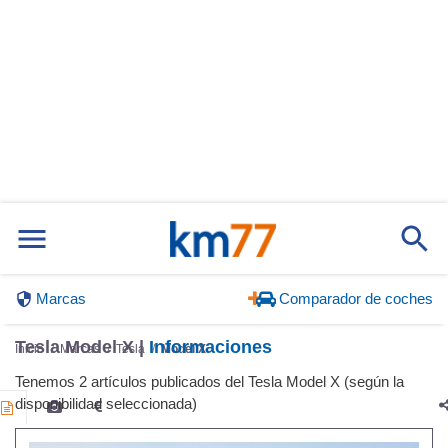
Marcas
Comparador de coches
Tesla Model X |
Informaciones
Inicio
Marcas
Tesla
Model X
Tenemos 2 artículos publicados del Tesla Model X (según la
disponibilidad seleccionada)