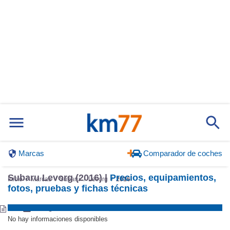
Marcas
Comparador de coches
Subaru Levorg (2016) |
Precios, equipamientos,
Inicio
Marcas
Subaru
Levorg
2016
fotos, pruebas y fichas técnicas
No hay informaciones disponibles