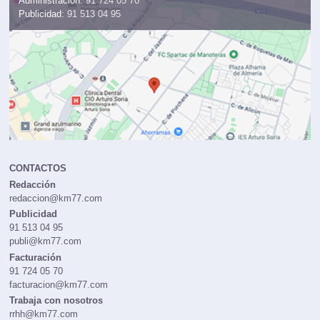
Administración:
91 724 05 70
Publicidad:
91 513 04 95
CONTACTOS
Redacción
redaccion@km77.com
Publicidad
91 513 04 95
publi@km77.com
Facturación
91 724 05 70
facturacion@km77.com
Trabaja con nosotros
rrhh@km77.com