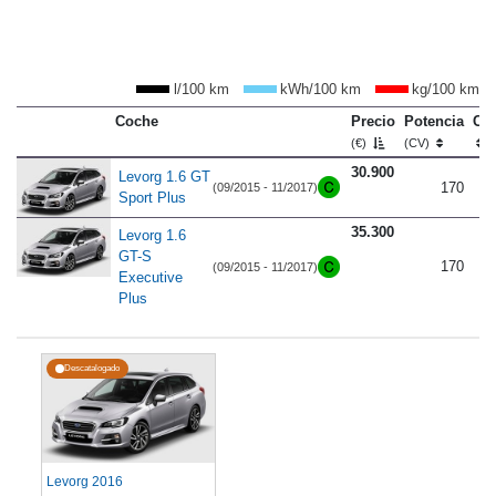
l/100 km
kWh/100 km
kg/100 km
Coche
Precio
Potencia
Co
(€)
(CV)
30.900
Levorg 1.6 GT
170
(09/2015 - 11/2017)
Sport Plus
35.300
Levorg 1.6
GT-S
170
(09/2015 - 11/2017)
Executive
Plus
Descatalogado
Levorg 2016