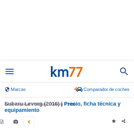
Marcas
Comparador de coches
Subaru Levorg (2016) |
Precio, ficha técnica y
Inicio
Marcas
Subaru
Levorg
2016
equipamiento