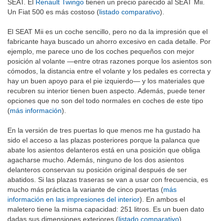
SEAT. El
Renault Twingo
tienen un precio parecido al SEAT Mii.
Un Fiat 500 es más costoso (
listado comparativo
).
El SEAT Mii es un coche sencillo, pero no da la impresión que el
fabricante haya buscado un ahorro excesivo en cada detalle. Por
ejemplo, me parece uno de los coches pequeños con mejor
posición al volante —entre otras razones porque los asientos son
cómodos, la distancia entre el volante y los pedales es correcta y
hay un buen apoyo para el pie izquierdo— y los materiales que
recubren su interior tienen buen aspecto. Además, puede tener
opciones que no son del todo normales en coches de este tipo
(
más información
).
En la versión de tres puertas lo que menos me ha gustado ha
sido el acceso a las plazas posteriores porque la palanca que
abate los asientos delanteros está en una posición que obliga
agacharse mucho. Además, ninguno de los dos asientos
delanteros conservan su posición original después de ser
abatidos. Si las plazas traseras se van a usar con frecuencia, es
mucho más práctica la variante de cinco puertas (
más
información en las impresiones del interior
). En ambos el
maletero tiene la misma capacidad: 251 litros. Es un buen dato
dadas sus dimensiones exteriores (
listado comparativo
).