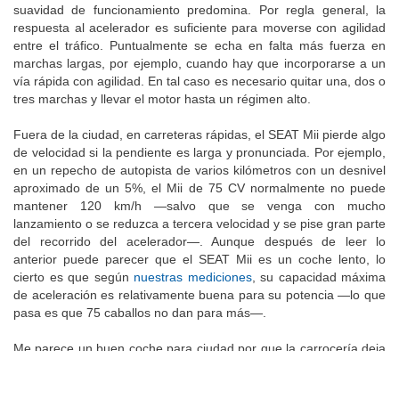
suavidad de funcionamiento predomina. Por regla general, la
respuesta al acelerador es suficiente para moverse con agilidad
entre el tráfico. Puntualmente se echa en falta más fuerza en
marchas largas, por ejemplo, cuando hay que incorporarse a un
vía rápida con agilidad. En tal caso es necesario quitar una, dos o
tres marchas y llevar el motor hasta un régimen alto.
Fuera de la ciudad, en carreteras rápidas, el SEAT Mii pierde algo
de velocidad si la pendiente es larga y pronunciada. Por ejemplo,
en un repecho de autopista de varios kilómetros con un desnivel
aproximado de un 5%, el Mii de 75 CV normalmente no puede
mantener 120 km/h —salvo que se venga con mucho
lanzamiento o se reduzca a tercera velocidad y se pise gran parte
del recorrido del acelerador—. Aunque después de leer lo
anterior puede parecer que el SEAT Mii es un coche lento, lo
cierto es que según
nuestras mediciones
, su capacidad máxima
de aceleración es relativamente buena para su potencia —lo que
pasa es que 75 caballos no dan para más—.
Me parece un buen coche para ciudad por que la carrocería deja
buena visibilidad en todas las direcciones y porque necesita poco
espacio para maniobrar. Con respecto a modelos como el
Fiat