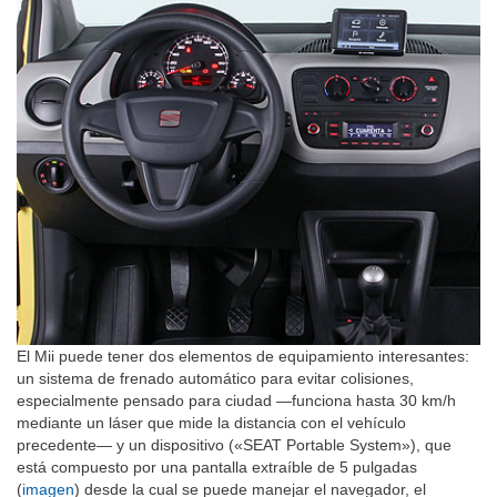
El Mii puede tener dos elementos de equipamiento interesantes:
un sistema de frenado automático para evitar colisiones,
especialmente pensado para ciudad —funciona hasta 30 km/h
mediante un láser que mide la distancia con el vehículo
precedente— y un dispositivo («SEAT Portable System»), que
está compuesto por una pantalla extraíble de 5 pulgadas
(
imagen
) desde la cual se puede manejar el navegador, el