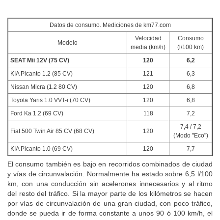
Datos de consumo. Mediciones de km77.com
Velocidad
Consumo
Modelo
media (km/h)
(l/100 km)
SEAT Mii 12V (75 CV)
120
6,2
KIA Picanto 1.2 (85 CV)
121
6,3
Nissan Micra (1.2 80 CV)
120
6,8
Toyota Yaris 1.0 VVT-i (70 CV)
120
6,8
Ford Ka 1.2 (69 CV)
118
7,2
7,4 / 7,2
Fiat 500 Twin Air 85 CV (68 CV)
120
(Modo "Eco")
KIA Picanto 1.0 (69 CV)
120
7,7
El consumo también es bajo en recorridos combinados de ciudad
y vías de circunvalación. Normalmente ha estado sobre 6,5 l/100
km, con una conducción sin acelerones innecesarios y al ritmo
del resto del tráfico. Si la mayor parte de los kilómetros se hacen
por vías de circunvalación de una gran ciudad, con poco tráfico,
donde se pueda ir de forma constante a unos 90 ó 100 km/h, el