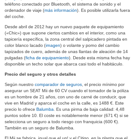
teléfono conectado por Bluetooth, el sistema de sonido y el
ordenador de viaje (
más información
). Es posible utilizarla fuera
del coche.
Desde abril de 2012 hay un nuevo paquete de equipamiento
(«Chic») que supone ciertos cambios en el interior, como una
tapicería específica, la zona central del salpicadero pintada en
color blanco lacado (
imagen
) o volante y pomo del cambio
tapizados de cuero, además de unas llantas de aleación de 14
pulgadas (
ficha de equipamiento
). Desde esta misma fecha hay
disponible un techo solar que abarca casi todo el habitáculo.
Precio del seguro y otros detalles
Según nuestro
comparador de seguros
, el precio mínimo por
asegurar un SEAT Mii de 60 CV cuando el tomador de la póliza
es un hombre de 21 años, con uno de carné de conducir, que
vive en Madrid y aparca el coche en la calle, es 1488 €. Este
precio lo ofrece
Balumba
. Es una pirma de baja calidad: 4,48
puntos sobre 10. El coste es notablemente menor (671 €) si se
selecciona un seguro a todo riesgo con franquicia (600 €).
También es un seguro de Balumba.
El Mii se fabrica, igual que el up! y el Citigo, en la planta que el