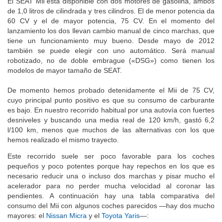
El SEAT Mii está disponible con dos motores de gasolina, ambos
de 1,0 litros de cilindrada y tres cilindros. El de menor potencia da
60 CV y el de mayor potencia, 75 CV. En el momento del
lanzamiento los dos llevan cambio manual de cinco marchas, que
tiene un funcionamiento muy bueno. Desde mayo de 2012
también se puede elegir con uno automático. Será manual
robotizado, no de doble embrague («DSG») como tienen los
modelos de mayor tamaño de SEAT.
De momento hemos probado detenidamente el Mii de 75 CV,
cuyo principal punto positivo es que su consumo de carburante
es bajo. En nuestro recorrido habitual por una autovía con fuertes
desniveles y buscando una media real de 120 km/h, gastó 6,2
l/100 km, menos que muchos de las alternativas con los que
hemos realizado el mismo trayecto.
Este recorrido suele ser poco favorable para los coches
pequeños y poco potentes porque hay repechos en los que es
necesario reducir una o incluso dos marchas y pisar mucho el
acelerador para no perder mucha velocidad al coronar las
pendientes. A continuación hay una tabla comparativa del
consumo del Mii con algunos coches parecidos —hay dos mucho
mayores: el
Nissan Micra
y el
Toyota Yaris
—: