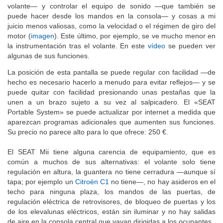
volante— y controlar el equipo de sonido —que también se
puede hacer desde los mandos en la consola— y cosas a mi
juicio menos valiosas, como la velocidad o el régimen de giro del
motor (
imagen
). Este último, por ejemplo, se ve mucho menor en
la instrumentación tras el volante. En este
vídeo
se pueden ver
algunas de sus funciones.
La posición de esta pantalla se puede regular con facilidad —de
hecho es necesario hacerlo a menudo para evitar reflejos— y se
puede quitar con facilidad presionando unas pestañas que la
unen a un brazo sujeto a su vez al salpicadero. El «SEAT
Portable System» se puede actualizar por internet a medida que
aparezcan programas adicionales que aumenten sus funciones.
Su precio no parece alto para lo que ofrece: 250 €.
El SEAT Mii tiene alguna carencia de equipamiento, que es
común a muchos de sus alternativas: el volante solo tiene
regulación en altura, la guantera no tiene cerradura —aunque sí
tapa; por ejemplo un
Citroën C1
no tiene—, no hay asideros en el
techo para ninguna plaza, los mandos de las puertas, de
regulación eléctrica de retrovisores, de bloqueo de puertas y los
de los elevalunas eléctricos, están sin iluminar y no hay salidas
de aire en la consola central que vayan dirigidas a los ocupantes.