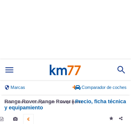
Marcas
Comparador de coches
Range Rover Range Rover |
Precio, ficha técnica
Inicio
Marcas
Range Rover
Range Rover
y equipamiento