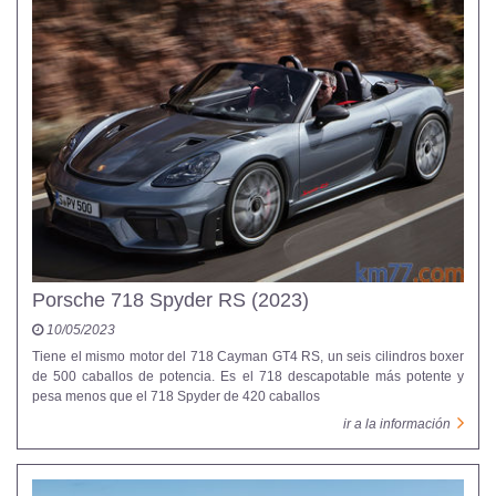
Porsche 718 Spyder RS (2023)
10/05/2023
Tiene el mismo motor del 718 Cayman GT4 RS, un seis cilindros boxer
de 500 caballos de potencia. Es el 718 descapotable más potente y
pesa menos que el 718 Spyder de 420 caballos
ir a la información