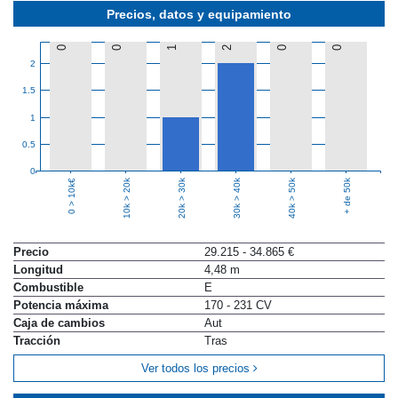
Precios, datos y equipamiento
0
0
1
2
0
0
2
1.5
1
0.5
0
10k > 20k
20k > 30k
30k > 40k
40k > 50k
+ de 50k
0 > 10k€
Precio
29.215 - 34.865 €
Longitud
4,48 m
Combustible
E
Potencia máxima
170 - 231 CV
Caja de cambios
Aut
Tracción
Tras
Ver todos los precios