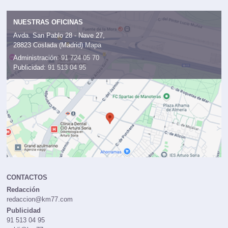
NUESTRAS OFICINAS
Avda. San Pablo 28 - Nave 27,
28823 Coslada (Madrid)
Mapa
Administración:
91 724 05 70
Publicidad:
91 513 04 95
CONTACTOS
Redacción
redaccion@km77.com
Publicidad
91 513 04 95