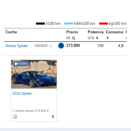
l/100 km
kWh/100 km
kg/100 km
Coche
Precio
Potencia
Consumo
Lo
(€)
(CV)
(m
273.800
Artura Spider
700
4,8
(02/2024 - )
A la venta
2024 Spider
1 versión desde 273.800 €