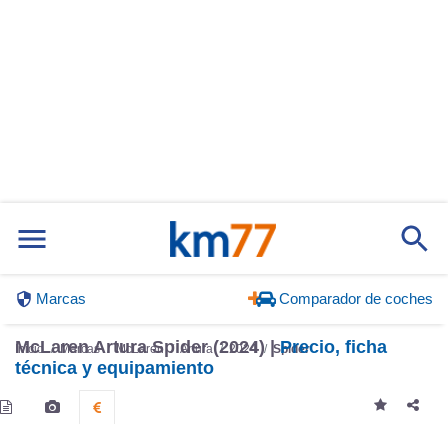
Marcas
Comparador de coches
McLaren Artura Spider (2024) |
Precio, ficha
Inicio
Marcas
McLaren
Artura
2024
Spider
técnica y equipamiento