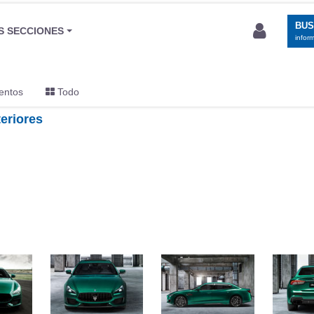
BU
S SECCIONES
infor
entos
Todo
eriores