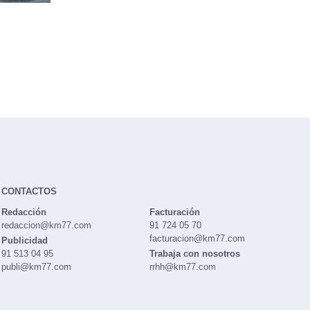
CONTACTOS
Redacción
Facturación
redaccion@km77.com
91 724 05 70
facturacion@km77.com
Publicidad
91 513 04 95
Trabaja con nosotros
publi@km77.com
rrhh@km77.com