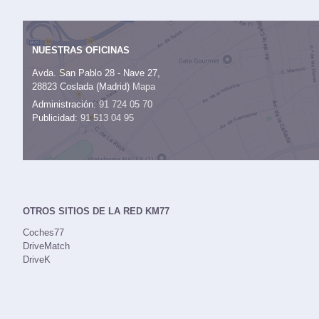
NUESTRAS OFICINAS
Avda. San Pablo 28 - Nave 27,
28823 Coslada (Madrid)
Mapa
Administración:
91 724 05 70
Publicidad:
91 513 04 95
OTROS SITIOS DE LA RED KM77
Coches77
DriveMatch
DriveK