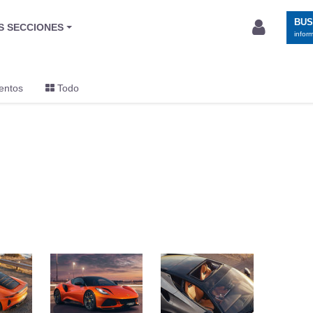
BU
S SECCIONES
infor
entos
Todo