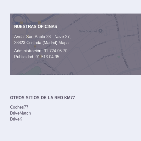
NUESTRAS OFICINAS
Avda. San Pablo 28 - Nave 27,
28823 Coslada (Madrid)
Mapa
Administración:
91 724 05 70
Publicidad:
91 513 04 95
OTROS SITIOS DE LA RED KM77
Coches77
DriveMatch
DriveK