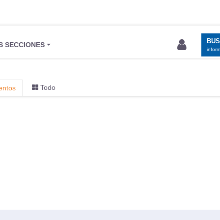
BU
S SECCIONES
infor
Todo
entos