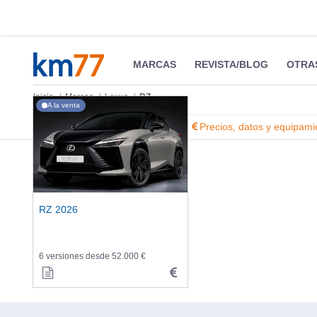
MARCAS
REVISTA/BLOG
OTRA
Inicio
Marcas
Lexus
RZ
A la venta
Información
Fotos
Precios, datos y equipami
RZ 2026
6 versiones desde 52.000 €