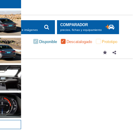
SCADOR
COMPARADOR
maciones, fichas e imágenes
precios, fichas y equipamiento
Disponible
Descatalogado
Prototipo