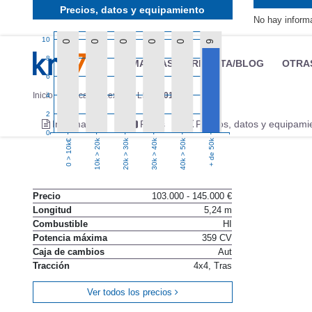
Precios, datos y equipamiento
No hay inform
10
0
0
0
0
0
9
8
MARCAS
REVISTA/BLOG
OTRA
6
Inicio
Marcas
Lexus
LS
2018
4
2
Información
Fotos
Precios, datos y equipami
0
10k > 20k
20k > 30k
30k > 40k
40k > 50k
+ de 50k
0 > 10k€
Precio
103.000 - 145.000 €
Longitud
5,24 m
Combustible
HI
Potencia máxima
359 CV
Caja de cambios
Aut
Tracción
4x4, Tras
Ver todos los precios