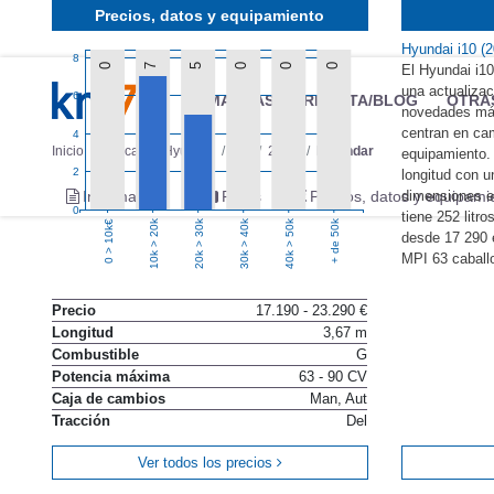
Precios, datos y equipamiento
Hyundai i10 (
8
0
7
5
0
0
0
El Hyundai i10
una actualizac
6
MARCAS
REVISTA/BLOG
OTRA
novedades más
centran en ca
4
Inicio
Marcas
Hyundai
i10
2023
Estándar
equipamiento.
2
longitud con u
dimensiones ex
Información
Fotos
Precios, datos y equipami
0
tiene 252 litr
10k > 20k
20k > 30k
30k > 40k
40k > 50k
+ de 50k
0 > 10k€
desde 17 290 
MPI 63 caballo
Precio
17.190 - 23.290 €
Longitud
3,67 m
Combustible
G
Potencia máxima
63 - 90 CV
Caja de cambios
Man, Aut
Tracción
Del
Ver todos los precios