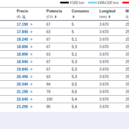
l/100 km
kWh/100 km
Precio
Potencia
Consumo
Longitud
M
(€)
(CV)
(mm)
(l
17.190
67
5
3.670
2
17.840
63
5
3.670
2
18.240
67
5,1
3.670
2
18.890
67
5,3
3.670
2
18.890
63
5,1
3.670
2
18.940
67
5,3
3.670
2
19.840
67
5,3
3.670
2
20.490
63
5,3
3.670
2
20.540
84
5,5
3.670
2
21.190
79
5,5
3.670
2
22.640
100
5,4
3.670
2
23.290
90
5,4
3.670
2