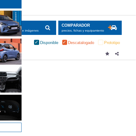
SCADOR
COMPARADOR
maciones, fichas e imágenes
precios, fichas y equipamiento
Disponible
Descatalogado
Prototipo