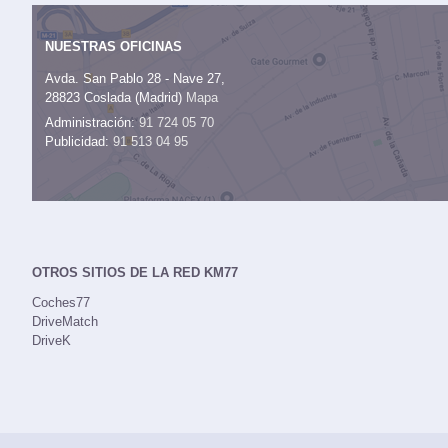
NUESTRAS OFICINAS
Avda. San Pablo 28 - Nave 27,
28823 Coslada (Madrid)
Mapa
Administración:
91 724 05 70
Publicidad:
91 513 04 95
OTROS SITIOS DE LA RED KM77
Coches77
DriveMatch
DriveK