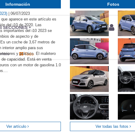
Información
Fotos
2023)
|
06/07/2023
 que aparece en este artículo es
ión del i10 de 2020. Las
BU
S SECCIONES
 importantes del i10 2023 se
infor
mbios de aspecto y de
 Es un coche de 3,67 metros de
n interior amplio para sus
teriores y práctico. El maletero
entos
Todo
os de capacidad. Está en venta
euros con un motor de gasolina 1.0
s....
Ver artículo
Ver todas las fotos