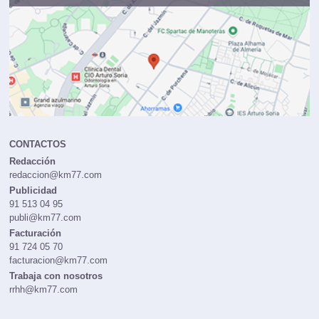
CONTACTOS
Redacción
redaccion@km77.com
Publicidad
91 513 04 95
publi@km77.com
Facturación
91 724 05 70
facturacion@km77.com
Trabaja con nosotros
rrhh@km77.com