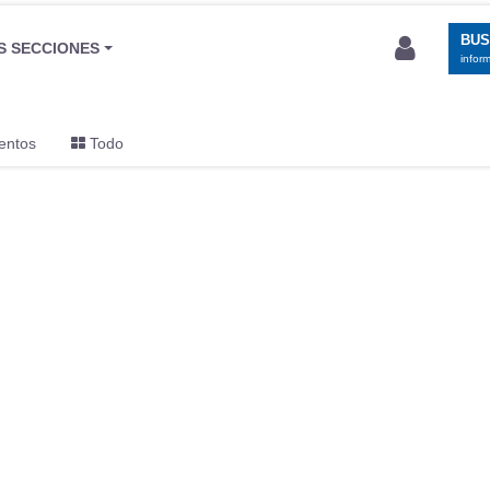
BU
S SECCIONES
infor
entos
Todo