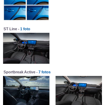
ST Line -
1 foto
Sportbreak Active -
7 fotos