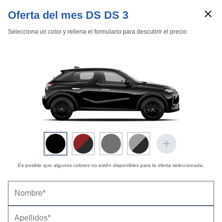
Oferta del mes DS DS 3
Selecciona un color y rellena el formulario para descubrir el precio
Marcas
Comparador de coches
Inicio
Marcas
DS
3
2016
3 puertas
DS 3 3 puertas (2016) |
Fotos Exteriores 3
Exteriores 3
Exteriores 3 Cabrio
Interiores
Es posible que algunos colores no estén disponibles para la oferta seleccionada.
Sport -
24 fotos