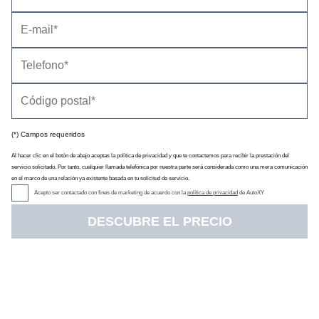
(*) Campos requeridos
Al hacer clic en el botón de abajo aceptas la política de privacidad y que te contactemos para recibir la prestación del
servicio solicitado. Por tanto, cualquier llamada telefónica por nuestra parte será considerada como una mera comunicación
en el marco de una relación ya existente basada en tu solicitud de servicio.
Acepto ser contactado con fines de marketing de acuerdo con la
política de privacidad
de AutoXY
DESCUBRE EL PRECIO