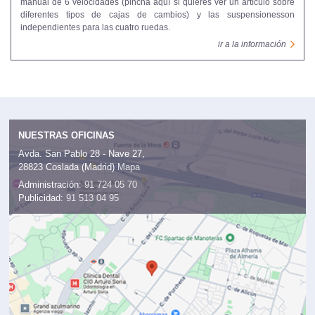
manual de 6 velocidades (pincha aquí si quieres ver un artículo sobre
diferentes tipos de cajas de cambios) y las suspensionesson
independientes para las cuatro ruedas.
ir a la información
NUESTRAS OFICINAS
Avda. San Pablo 28 - Nave 27,
28823 Coslada (Madrid)
Mapa
Administración:
91 724 05 70
Publicidad:
91 513 04 95