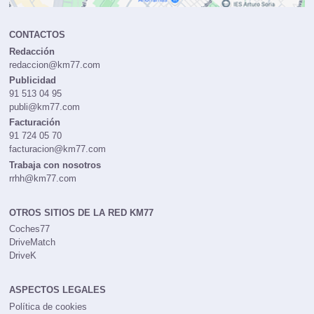
CONTACTOS
Redacción
redaccion@km77.com
Publicidad
91 513 04 95
publi@km77.com
Facturación
91 724 05 70
facturacion@km77.com
Trabaja con nosotros
rrhh@km77.com
OTROS SITIOS DE LA RED KM77
Coches77
DriveMatch
DriveK
ASPECTOS LEGALES
Política de cookies