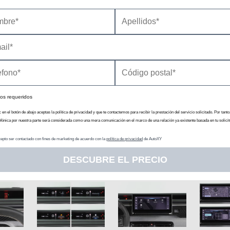
os requeridos
c en el botón de abajo aceptas la política de privacidad y que te contactemos para recibir la prestación del servicio solicitado. Por tanto
efónica por nuestra parte será considerada como una mera comunicación en el marco de una relación ya existente basada en tu solicit
epto ser contactado con fines de marketing de acuerdo con la
política de privacidad
de AutoXY
DESCUBRE EL PRECIO