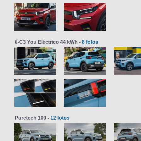
ë-C3 You Eléctrico 44 kWh -
8 fotos
Puretech 100 -
12 fotos