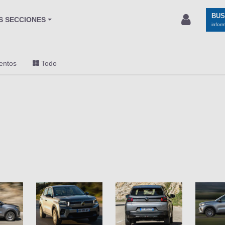
BU
S SECCIONES
infor
entos
Todo