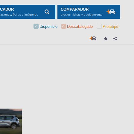
SCADOR
COMPARADOR
maciones, fichas e imágenes
precios, fichas y equipamiento
Disponible
Descatalogado
Prototipo