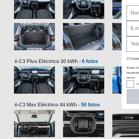
(*) Camp
ë-C3 Plus Eléctrico 30 kWh -
6 fotos
Al hacer cli
llamada tel
servicio.
Ac
ë-C3 Max Eléctrico 44 kWh -
50 fotos