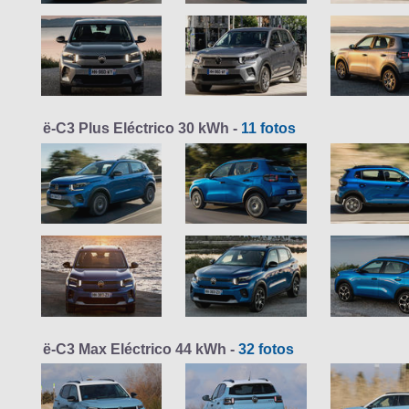
ë-C3 Plus Eléctrico 30 kWh -
11 fotos
ë-C3 Max Eléctrico 44 kWh -
32 fotos