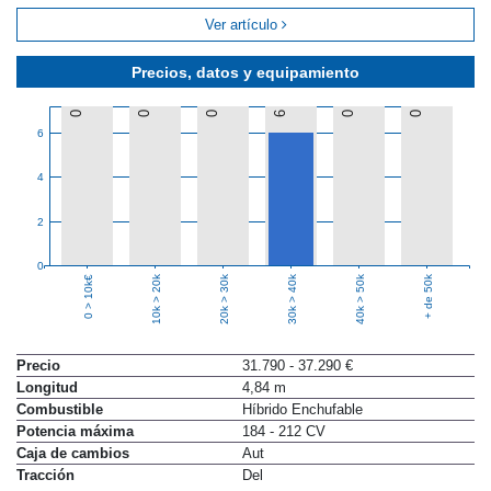
Ver artículo
Precios, datos y equipamiento
0
0
0
6
0
0
6
4
2
0
10k > 20k
20k > 30k
30k > 40k
40k > 50k
+ de 50k
0 > 10k€
Precio
31.790 - 37.290 €
Longitud
4,84 m
Combustible
Híbrido Enchufable
Potencia máxima
184 - 212 CV
Caja de cambios
Aut
Tracción
Del