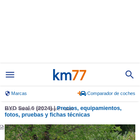
Marcas
Comparador de coches
BYD Seal 6 (2024) |
Precios, equipamientos,
Inicio
Marcas
BYD
Seal 6
2024
fotos, pruebas y fichas técnicas