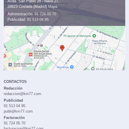
Avda. San Pablo 28 - Nave 27,
28823 Coslada (Madrid)
Mapa
Administración:
91 724 05 70
Publicidad:
91 513 04 95
CONTACTOS
Redacción
redaccion@km77.com
Publicidad
91 513 04 95
publi@km77.com
Facturación
91 724 05 70
facturacion@km77.com