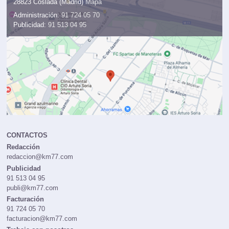
28823 Coslada (Madrid)
Mapa
Administración:
91 724 05 70
Publicidad:
91 513 04 95
CONTACTOS
Redacción
redaccion@km77.com
Publicidad
91 513 04 95
publi@km77.com
Facturación
91 724 05 70
facturacion@km77.com