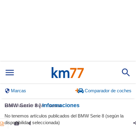
Marcas
Comparador de coches
BMW Serie 8 |
Informaciones
Inicio
Marcas
BMW
Serie 8
No tenemos artículos publicados del BMW Serie 8 (según la
disponibilidad seleccionada)