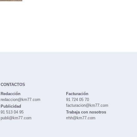
CONTACTOS
Redacción
Facturación
redaccion@km77.com
91 724 05 70
facturacion@km77.com
Publicidad
91 513 04 95
Trabaja con nosotros
publi@km77.com
rrhh@km77.com