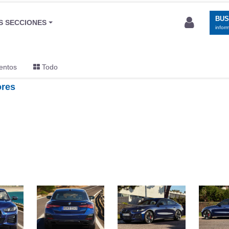
BU
S SECCIONES
infor
entos
Todo
ores