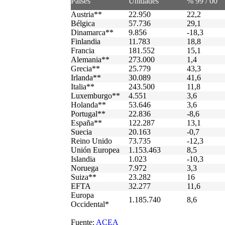
Países
Unidades
% 99 / 00
Austria**
22.950
22,2
Bélgica
57.736
29,1
Dinamarca**
9.856
-18,3
Finlandia
11.783
18,8
Francia
181.552
15,1
Alemania**
273.000
1,4
Grecia**
25.779
43,3
Irlanda**
30.089
41,6
Italia**
243.500
11,8
Luxemburgo**
4.551
3,6
Holanda**
53.646
3,6
Portugal**
22.836
-8,6
España**
122.287
13,1
Suecia
20.163
-0,7
Reino Unido
73.735
-12,3
Unión Europea
1.153.463
8,5
Islandia
1.023
-10,3
Noruega
7.972
3,3
Suiza**
23.282
16
EFTA
32.277
11,6
Europa
1.185.740
8,6
Occidental*
Fuente:
ACEA