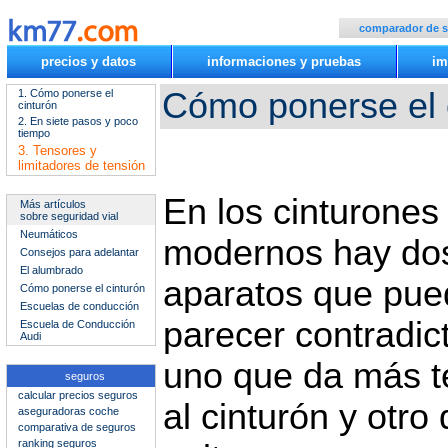
comparador de 
precios y datos
informaciones y pruebas
im
Cómo ponerse el 
1. Cómo ponerse el
cinturón
2. En siete pasos y poco
tiempo
3. Tensores y
limitadores de tensión
En los cinturones
Más artículos
sobre seguridad vial
Neumáticos
modernos hay do
Consejos para adelantar
El alumbrado
aparatos que pu
Cómo ponerse el cinturón
Escuelas de conducción
parecer contradict
Escuela de Conducción
Audi
uno que da más t
seguros
calcular precios seguros
al cinturón y otro 
aseguradoras coche
comparativa de seguros
ranking seguros