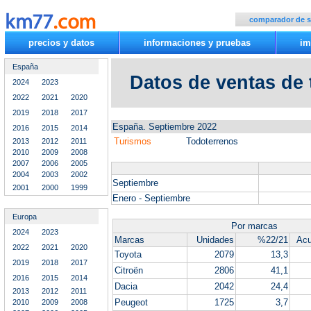
comparador de 
precios y datos
informaciones y pruebas
im
España
Datos de ventas de
2024
2023
2022
2021
2020
2019
2018
2017
España. Septiembre 2022
2016
2015
2014
Turismos
Todoterrenos
2013
2012
2011
2010
2009
2008
2007
2006
2005
2004
2003
2002
Septiembre
2001
2000
1999
Enero - Septiembre
Europa
Por marcas
2024
2023
Marcas
Unidades
%22/21
Ac
2022
2021
2020
Toyota
2079
13,3
2019
2018
2017
Citroën
2806
41,1
2016
2015
2014
Dacia
2042
24,4
2013
2012
2011
Peugeot
1725
3,7
2010
2009
2008