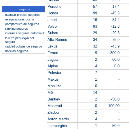
Porsche
57
-17,4
seguros
Honda
99
-45,3
calcular precios seguros
aseguradoras coche
smart
16
-84,2
comparativa de seguros
Volvo
93
-12,3
ranking seguros
Subaru
29
-29,3
informes seguros automovil
la letra peque�a del
Alfa Romeo
34
78,9
seguro
Lexus
32
-43,9
calidad polizas de seguros
noticias seguros
Ferrari
9
800,0
Jaguar
2
-60,0
Alpine
4
0,0
Polestar
7
-
Maxus
1
-
Mobilize
0
-
MG
14
-
Bentley
2
-50,0
Maserati
0
-100,00
Zhidou
2
-
Aston Martin
4
-
Lamborghini
1
-50,0