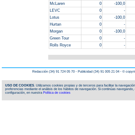
McLaren
0
-100,0
LEVC
0
-
Lotus
0
-100,0
Hurtan
0
-
Morgan
0
-100,0
Green Tour
0
-
Rolls Royce
0
-
Redacción (34) 91 724 05 70 - Publicidad (34) 91 005 21 04 - © copy
USO DE COOKIES
. Utilizamos cookies propias y de terceros para facilitar la navegaci
preferencias mediante el análisis de los hábitos de navegación. Si continúas navegand
configuración, en nuestra
Política de cookies