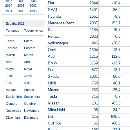
2007
2006
2005
Fiat
2344
-10,4
2004
2003
2002
SEAT
1401
-36,9
2001
2000
1999
Hyundai
1661
-9,9
Mercedes-Benz
2037
152,7
España 2021
Kia
1185
-15,7
Turismos
Todoterrenos
Renault
2023
-0,6
Enero
Enero
Volkswagen
946
-20,8
Febrero
Febrero
Opel
1304
13,7
Marzo
Marzo
Audi
1215
112,0
Abril
Abril
BMW
1169
-13,7
Mayo
Mayo
Ford
877
13,7
Junio
Junio
Škoda
1081
90,0
Julio
Julio
MINI
758
46,1
Mazda
253
-25,4
Agosto
Agosto
Tesla
715
-0,7
Septiembre
Septiembre
Nissan
101
-63,5
Octubre
Octubre
Mitsubishi
98
34,2
Noviembre
Noviembre
DS
115
945,5
Diciembre
Diciembre
CUPRA
65
-60,6
Suzuki
103
-22,6