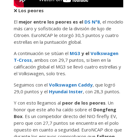
❌
Los peores
El
mejor entre los peores es el
DS Nº8
, el modelo
más caro y sofisticado de la división de lujo de
Citroën. EuroNCAP le otorgó 30,5 puntos y cuatro
estrellas en la puntuación global.
A continuación se sitúan el
MG3
y el
Volkswagen
T-Cross
, ambos con 29,7 puntos, si bien en la
calificación global el MG3 se llevó cuatro estrellas y
el Volkswagen, solo tres.
Seguimos con el
Volkswagen Caddy
, que logró
29,0 puntos y el
Hyundai Inster
, con 28,3 puntos.
Y con esto llegamos al
peor de los peores
. Un
honor que este año ha caído sobre el
Dongfeng
Box
. Es un competidor directo del NIO firefly EV,
pero que con 27,7 puntos se encuentra en el polo
opuesto en cuanto a seguridad. EuroNCAP dice que
durante los ensayos comprobaron que
fallaron