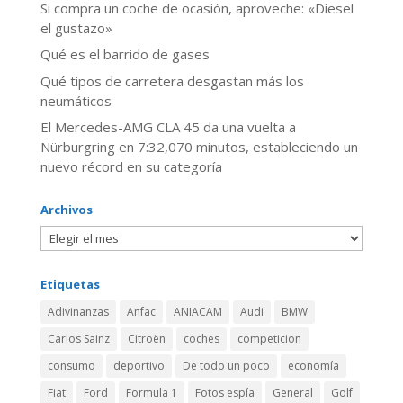
Si compra un coche de ocasión, aproveche: «Diesel
el gustazo»
Qué es el barrido de gases
Qué tipos de carretera desgastan más los
neumáticos
El Mercedes-AMG CLA 45 da una vuelta a
Nürburgring en 7:32,070 minutos, estableciendo un
nuevo récord en su categoría
Archivos
Etiquetas
Adivinanzas
Anfac
ANIACAM
Audi
BMW
Carlos Sainz
Citroën
coches
competicion
consumo
deportivo
De todo un poco
economía
Fiat
Ford
Formula 1
Fotos espía
General
Golf