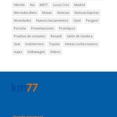
hibrido
Kia
KM77
Lucas Cruz
Madrid
Mercedes-Benz
Nissan
Noticias
Noticias Express
Novedades
Nuevos lanzamientos
Opel
Peugeot
Porsche
Presentaciones
Prototipos
Pruebas de consumo
Renault
Salón de Ginebra
Seat
todoterreno
Toyota
Ventas coches nuevos
viajes
Volkswagen
Vídeos
¿Donde estamos?