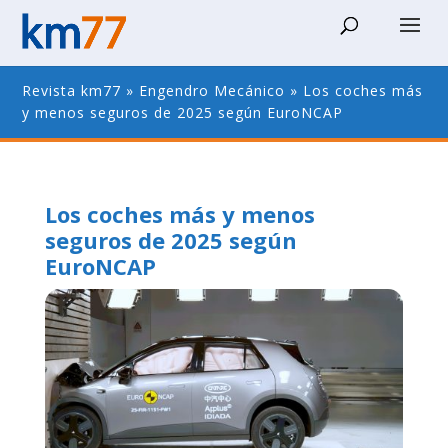
Revista km77
»
Engendro Mecánico
»
Los coches más
y menos seguros de 2025 según EuroNCAP
Los coches más y menos
seguros de 2025 según
EuroNCAP