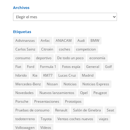
Archivos
Etiquetas
Adivinanzas
Anfac
ANIACAM
Audi
BMW
Carlos Sainz
Citroën
coches
competicion
consumo
deportivo
De todo un poco
economía
Fiat
Ford
Formula 1
Fotos espía
General
Golf
hibrido
Kia
KM77
Lucas Cruz
Madrid
Mercedes-Benz
Nissan
Noticias
Noticias Express
Novedades
Nuevos lanzamientos
Opel
Peugeot
Porsche
Presentaciones
Prototipos
Pruebas de consumo
Renault
Salón de Ginebra
Seat
todoterreno
Toyota
Ventas coches nuevos
viajes
Volkswagen
Vídeos