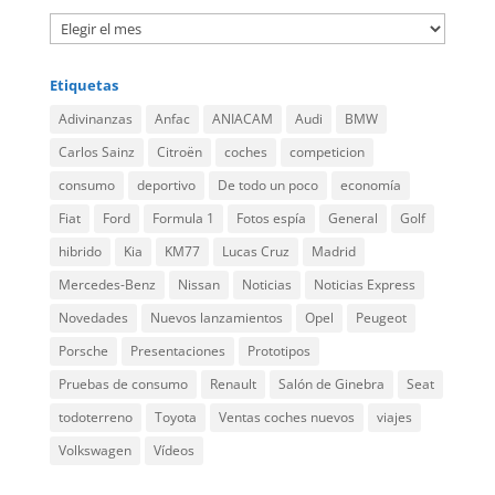
Etiquetas
Adivinanzas
Anfac
ANIACAM
Audi
BMW
Carlos Sainz
Citroën
coches
competicion
consumo
deportivo
De todo un poco
economía
Fiat
Ford
Formula 1
Fotos espía
General
Golf
hibrido
Kia
KM77
Lucas Cruz
Madrid
Mercedes-Benz
Nissan
Noticias
Noticias Express
Novedades
Nuevos lanzamientos
Opel
Peugeot
Porsche
Presentaciones
Prototipos
Pruebas de consumo
Renault
Salón de Ginebra
Seat
todoterreno
Toyota
Ventas coches nuevos
viajes
Volkswagen
Vídeos