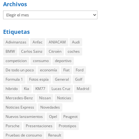
Archivos
Etiquetas
Adivinanzas
Anfac
ANIACAM
Audi
BMW
Carlos Sainz
Citroën
coches
competicion
consumo
deportivo
De todo un poco
economía
Fiat
Ford
Formula 1
Fotos espía
General
Golf
hibrido
Kia
KM77
Lucas Cruz
Madrid
Mercedes-Benz
Nissan
Noticias
Noticias Express
Novedades
Nuevos lanzamientos
Opel
Peugeot
Porsche
Presentaciones
Prototipos
Pruebas de consumo
Renault