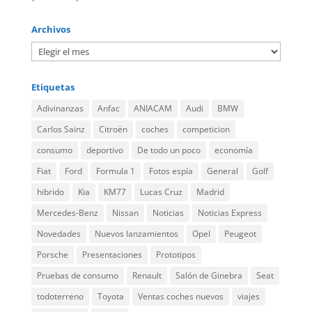
Archivos
Etiquetas
Adivinanzas
Anfac
ANIACAM
Audi
BMW
Carlos Sainz
Citroën
coches
competicion
consumo
deportivo
De todo un poco
economía
Fiat
Ford
Formula 1
Fotos espía
General
Golf
hibrido
Kia
KM77
Lucas Cruz
Madrid
Mercedes-Benz
Nissan
Noticias
Noticias Express
Novedades
Nuevos lanzamientos
Opel
Peugeot
Porsche
Presentaciones
Prototipos
Pruebas de consumo
Renault
Salón de Ginebra
Seat
todoterreno
Toyota
Ventas coches nuevos
viajes